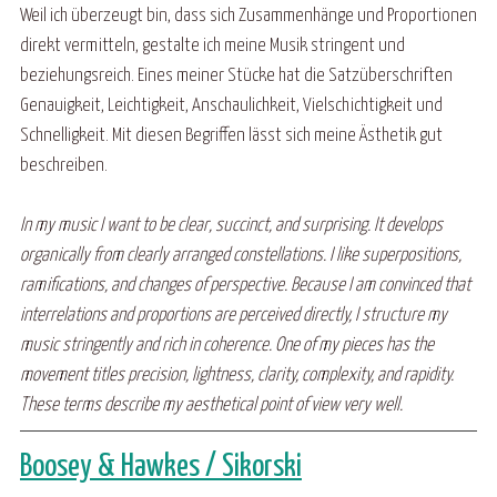
Weil ich überzeugt bin, dass sich Zusammenhänge und Proportionen
direkt vermitteln, gestalte ich meine Musik stringent und
beziehungsreich. Eines meiner Stücke hat die Satzüberschriften
Genauigkeit, Leichtigkeit, Anschaulichkeit, Vielschichtigkeit und
Schnelligkeit. Mit diesen Begriffen lässt sich meine Ästhetik gut
beschreiben.
In my music I want to be clear, succinct, and surprising. It develops
organically from clearly arranged constellations. I like superpositions,
ramifications, and changes of perspective. Because I am convinced that
interrelations and proportions are perceived directly, I structure my
music stringently and rich in coherence. One of my pieces has the
movement titles precision, lightness, clarity, complexity, and rapidity.
These terms describe my aesthetical point of view very well.
Boosey & Hawkes / Sikorski