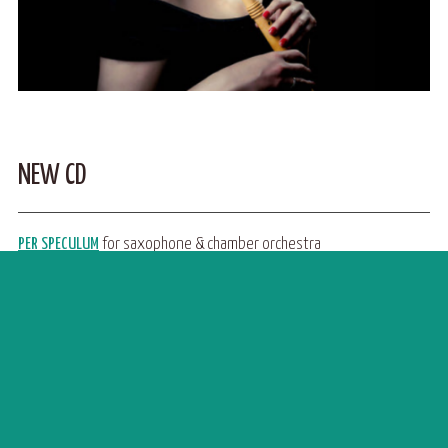
NEW CD
PER SPECULUM
for saxophone & chamber orchestra
Andreas Mader (sax)
Innstrumenti
Gerhard Sammer (cond)