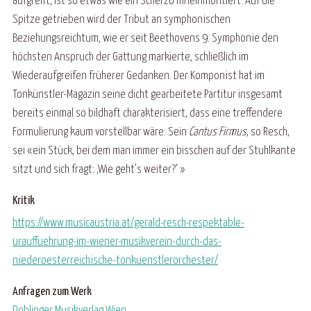
aufgreift, ist so etwas wie ein Scherzo hineinmontiert. Auf die
Spitze getrieben wird der Tribut an symphonischen
Beziehungsreichtum, wie er seit Beethovens 9. Symphonie den
höchsten Anspruch der Gattung markierte, schließlich im
Wiederaufgreifen früherer Gedanken. Der Komponist hat im
Tonkünstler-Magazin seine dicht gearbeitete Partitur insgesamt
bereits einmal so bildhaft charakterisiert, dass eine treffendere
Formulierung kaum vorstellbar wäre: Sein
Cantus Firmus
, so Resch,
sei «ein Stück, bei dem man immer ein bisschen auf der Stuhlkante
sitzt und sich fragt: ,Wie geht’s weiter?‘ »
Kritik
https://www.musicaustria.at/gerald-resch-respektable-
urauffuehrung-im-wiener-musikverein-durch-das-
niederoesterreichische-tonkuenstlerorchester/
Anfragen zum Werk
Doblinger Musikverlag Wien