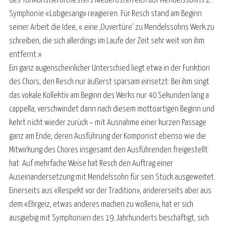
des Tonkünstlerorchesters Niederösterreich auf Mendelssohns 2.
Symphonie «Lobgesang» reagieren. Für Resch stand am Beginn
seiner Arbeit die Idee, «.eine ,Ouvertüre‘ zu Mendelssohns Werk zu
schreiben, die sich allerdings im Laufe der Zeit sehr weit von ihm
entfernt.»
Ein ganz augenscheinlicher Unterschied liegt etwa in der Funktion
des Chors, den Resch nur äußerst sparsam einsetzt: Bei ihm singt
das vokale Kollektiv am Beginn des Werks nur 40 Sekunden lang a
cappella, verschwindet dann nach diesem mottoartigen Beginn und
kehrt nicht wieder zurück – mit Ausnahme einer kurzen Passage
ganz am Ende, deren Ausführung der Komponist ebenso wie die
Mitwirkung des Chores insgesamt den Ausführenden freigestellt
hat. Auf mehrfache Weise hat Resch den Auftrag einer
Auseinandersetzung mit Mendelssohn für sein Stück ausgeweitet.
Einerseits aus «Respekt vor der Tradition», andererseits aber aus
dem «Ehrgeiz, etwas anderes machen zu wollen», hat er sich
ausgiebig mit Symphonien des 19. Jahrhunderts beschäftigt, sich