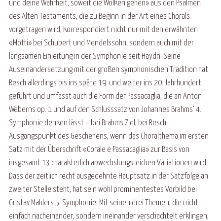
und deine Wahrheit, soweit die Wolken gehen» aus den Psalmen
des Alten Testaments, die zu Beginn in der Art eines Chorals
vorgetragen wird, korrespondiert nicht nur mit den erwähnten
«Motti» bei Schubert und Mendelssohn, sondern auch mit der
langsamen Einleitung in der Symphonie seit Haydn. Seine
Auseinandersetzung mit der großen symphonischen Tradition hat
Resch allerdings bis ins späte 19. und weiter ins 20. Jahrhundert
geführt und umfasst auch die Form der Passacaglia, die an Anton
Weberns op. 1 und auf den Schlusssatz von Johannes Brahms‘ 4.
Symphonie denken lässt – bei Brahms Ziel, bei Resch
Ausgangspunkt des Geschehens, wenn das Choralthema im ersten
Satz mit der Überschrift «Corale e Passacaglia» zur Basis von
insgesamt 13 charakterlich abwechslungsreichen Variationen wird.
Dass der zeitlich recht ausgedehnte Hauptsatz in der Satzfolge an
zweiter Stelle steht, hat sein wohl prominentestes Vorbild bei
Gustav Mahlers 5. Symphonie. Mit seinen drei Themen, die nicht
einfach nacheinander, sondern ineinander verschachtelt erklingen,