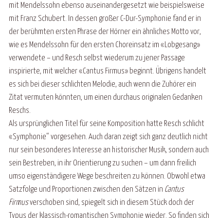
mit Mendelssohn ebenso auseinandergesetzt wie beispielsweise
mit Franz Schubert. In dessen großer C-Dur-Symphonie fand er in
der berühmten ersten Phrase der Hörner ein ähnliches Motto vor,
wie es Mendelssohn für den ersten Choreinsatz im «Lobgesang»
verwendete – und Resch selbst wiederum zu jener Passage
inspirierte, mit welcher «Cantus Firmus» beginnt. Übrigens handelt
es sich bei dieser schlichten Melodie, auch wenn die Zuhörer ein
Zitat vermuten könnten, um einen durchaus originalen Gedanken
Reschs.
Als ursprünglichen Titel für seine Komposition hatte Resch schlicht
«Symphonie“ vorgesehen. Auch daran zeigt sich ganz deutlich nicht
nur sein besonderes Interesse an historischer Musik, sondern auch
sein Bestreben, in ihr Orientierung zu suchen – um dann freilich
umso eigenständigere Wege beschreiten zu können. Obwohl etwa
Satzfolge und Proportionen zwischen den Sätzen in
Cantus
Firmus
verschoben sind, spiegelt sich in diesem Stück doch der
Typus der klassisch-romantischen Symphonie wieder. So finden sich