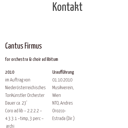
Kontakt
Cantus Firmus
for orchestra & choir ad libitum
2010
Uraufführung
im Auftrag von
01.10.2010
Niederösterreichisches
Musikverein,
Tonkünstler Orchester
Wien
Dauer ca. 23'
NTO, Andres
Coro ad lib – 2.2.2.2 –
Orozco-
4.3.3.1 –timp, 3 perc –
Estrada (Dir.)
archi