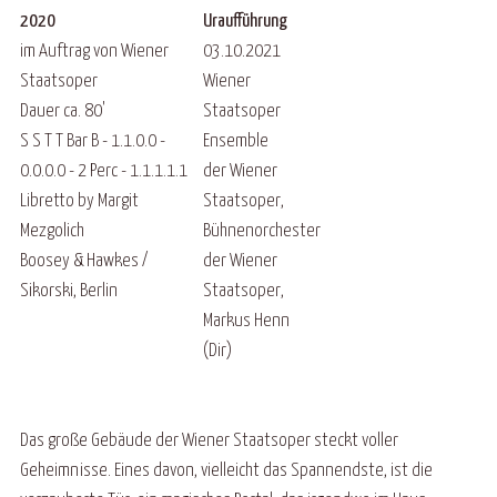
2020
Uraufführung
im Auftrag von Wiener
03.10.2021
Staatsoper
Wiener
Dauer ca. 80'
Staatsoper
S S T T Bar B - 1.1.0.0 -
Ensemble
0.0.0.0 - 2 Perc - 1.1.1.1.1
der Wiener
Libretto by Margit
Staatsoper,
Mezgolich
Bühnenorchester
Boosey & Hawkes /
der Wiener
Sikorski, Berlin
Staatsoper,
Markus Henn
(Dir)
Das große Gebäude der Wiener Staatsoper steckt voller
Geheimnisse. Eines davon, vielleicht das Spannendste, ist die