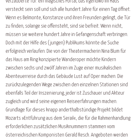
verzauberte Tür: ein magisches Portal, das irgendwo im Haus
versteckt sein soll und sich alle hundert Jahre für einen Tag öffnet.
Wenn es Belmonte, Konstanze und ihren Freunden gelingt, die Tür
zu finden, solange sie offensteht, sind sie befreit. Wenn nicht,
müssen sie weitere hundert Jahre in Gefangenschaft verbringen.
Doch mit der Hilfe des (jungen) Publikums könnte die Suche
erfolgreich verlaufen. Die von der Theatermacherin Nina Blum für
das Haus am Ring konzipierte Wanderoper möchte Kindern
zwischen sechs und zwölf Jahren im Zuge einer musikalischen
Abenteuerreise durch das Gebäude Lust auf Oper machen. Die
zurückzulegenden Wege zwischen den einzelnen Stationen sind
ebenfalls Teil der Inszenierung, jeder ist Zuschauer und Akteur
zugleich und wird seine eigenen Reiseerfahrungen machen.
Grundlage für dieses knapp anderthalbstündige Projekt bildet
Mozarts »Entführung aus dem Serail«, die für die Rahmenhandlung
erforderlichen zusätzlichen Musiknummern stammen vom
österreichischen Komponisten Gerald Resch. Angeboten werden