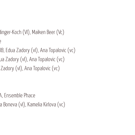
inger-Koch (Vl), Maiken Beer (Vc)
e
B, Edua Zadory (vl), Ana Topalovic (vc)
a Zadory (vl), Ana Topalovic (vc)
 Zadory (vl), Ana Topalovic (vc)
A, Ensemble Phace
Boneva (vl), Kamelia Kirlova (vc)