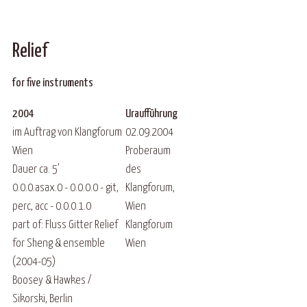
Relief
for five instruments
2004
Uraufführung
im Auftrag von Klangforum
02.09.2004
Wien
Proberaum
Dauer ca. 5'
des
0.0.0.asax.0 - 0.0.0.0 - git,
Klangforum,
perc, acc - 0.0.0.1.0
Wien
part of: Fluss Gitter Relief
Klangforum
for Sheng & ensemble
Wien
(2004-05)
Boosey & Hawkes /
Sikorski, Berlin