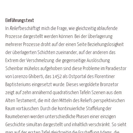
Einführungstext
In
Relief
beschäftigt mich die Frage, wie gleichzeitig ablaufende
Prozesse dargestellt werden können. Bei der Überlagerung
mehrerer Prozesse droht auf der einen Seite Beziehungslosigkeit
der überlagerten Schichten zueinander, auf der anderen das
Extrem der Verschmelzung: die gegenseitige Auslöschung.
Scheinbar mühelos aufgehoben sind diese Probleme im Paradiestor
von Lorenzo Ghiberti, das 1452 als Ostportal des Florentiner
Baptisteriums eingesetzt wurde. Dieses vergoldete Bronzetor
zeigt auf zehn annähernd quadratischen Tafeln Szenen aus dem
Alten Testament, die mit den Mitteln des Reliefs perspektivischen
Raum vortäuschen. Durch die kontinuierliche Staffelung der
Raumebenen werden unterschiedliche Phasen einer einzigen
Geschichte simultan dargestellt und inhaltlich verschränkt. So sieht
man auf der ersten Tafel gleichzeitig die Erschaffung Adams, die