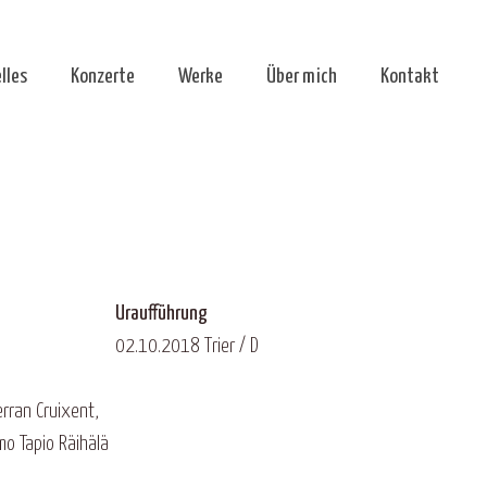
lles
Konzerte
Werke
Über mich
Kontakt
Uraufführung
02.10.2018 Trier / D
erran Cruixent,
o Tapio Räihälä