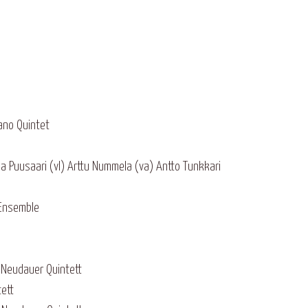
iano Quintet
a Puusaari (vl) Arttu Nummela (va) Antto Tunkkari
 Ensemble
 Neudauer Quintett
ett