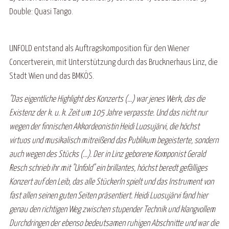
Double: Quasi Tango.
UNFOLD entstand als Auftragskomposition für den Wiener
Concertverein, mit Unterstützung durch das Brucknerhaus Linz, die
Stadt Wien und das BMKÖS.
"Das eigentliche Highlight des Konzerts (...) war jenes Werk, das die
Existenz der k. u. k. Zeit um 105 Jahre verpasste. Und das nicht nur
wegen der finnischen Akkordeonistin Heidi Luosujärvi, die höchst
virtuos und musikalisch mitreißend das Publikum begeisterte, sondern
auch wegen des Stücks (...). Der in Linz geborene Komponist Gerald
Resch schrieb ihr mit "Unfold" ein brillantes, höchst beredt gefälliges
Konzert auf den Leib, das alle Stückerln spielt und das Instrument von
fast allen seinen guten Seiten präsentiert. Heidi Luosujärvi fand hier
genau den richtigen Weg zwischen stupender Technik und klangvollem
Durchdringen der ebenso bedeutsamen ruhigen Abschnitte und war die