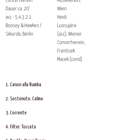
Concertverein
Musikverein,
Dauer ca. 20'
Wien
acc - 5.4.3.2.1
Heidi
Boosey & Hawkes /
Luosujärvi
Sikorski, Berlin
(acc), Wiener
Concertverein,
Frantisek
Macek (cond)
1. Canon alla Rumba
2. Sostenuto. Calmo
3. Corrente
4. Filter. Toccata