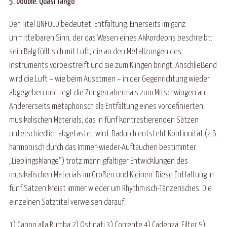
5. Double. Quasi Tango
Der Titel UNFOLD bedeutet: Entfaltung. Einerseits im ganz
unmittelbaren Sinn, der das Wesen eines Akkordeons beschreibt:
sein Balg füllt sich mit Luft, die an den Metallzungen des
Instruments vorbeistreift und sie zum Klingen bringt. Anschließend
wird die Luft – wie beim Ausatmen – in der Gegenrichtung wieder
abgegeben und regt die Zungen abermals zum Mitschwingen an.
Andererseits metaphorisch als Entfaltung eines vordefinierten
musikalischen Materials, das in fünf kontrastierenden Sätzen
unterschiedlich abgetastet wird. Dadurch entsteht Kontinuität (z.B.
harmonisch durch das Immer-wieder-Auftauchen bestimmter
„Lieblingsklänge“) trotz mannigfaltiger Entwicklungen des
musikalischen Materials im Großen und Kleinen. Diese Entfaltung in
fünf Sätzen kreist immer wieder um Rhythmisch-Tänzerisches. Die
einzelnen Satztitel verweisen darauf:
1) Canon alla Rumba 2) Ostinati 3) Corrente 4) Cadenza: Filter 5)