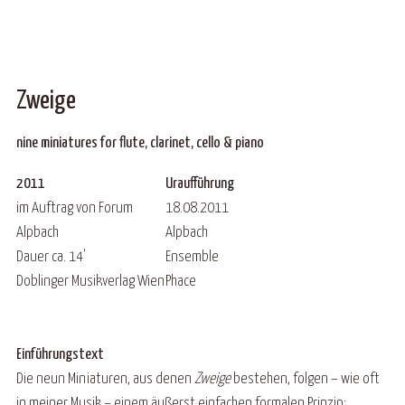
Zweige
nine miniatures for flute, clarinet, cello & piano
2011
Uraufführung
im Auftrag von Forum
18.08.2011
Alpbach
Alpbach
Dauer ca. 14'
Ensemble
Doblinger Musikverlag Wien
Phace
Einführungstext
Die neun Miniaturen, aus denen
Zweige
bestehen, folgen – wie oft
in meiner Musik – einem äußerst einfachen formalen Prinzip: